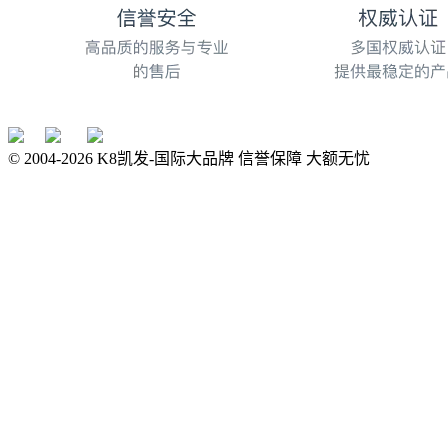
© 2004-
2026
K8凯发-国际大品牌 信誉保障 大额无忧