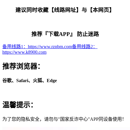
建议同时收藏【线路网址】与【本网页】
推荐『下载APP』 防止迷路
备用线路
1
：
https://www.rznbm.com
备用线路
2
：
https://www.k8900.com
推荐浏览器：
谷歌、Safari、火狐、Edge
温馨提示：
为了您的隐私安全，请勿与"国家反诈中心"APP同设备使用！